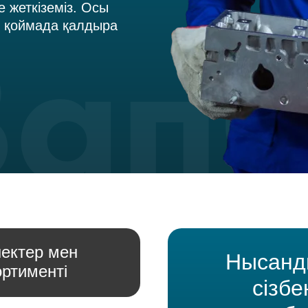
е жеткіземіз. Осы
дің қоймада қалдыра
ектер мен
Нысанды
ртименті
сізбе