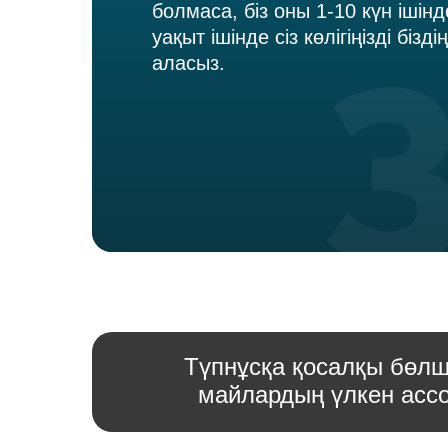
болмаса, біз оны 1-10 күн ішінд
уақыт ішінде сіз көлігіңізді біз
аласыз.
Түпнұсқа қосалқы бөлш
майлардың үлкен ассо