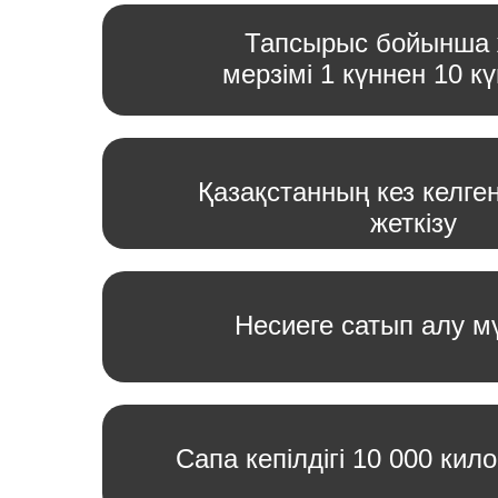
Тапсырыс бойынша 
мерзімі 1 күннен 10 кү
Қазақстанның кез келге
жеткізу
Несиеге сатып алу мү
Сапа кепілдігі 10 000 кил