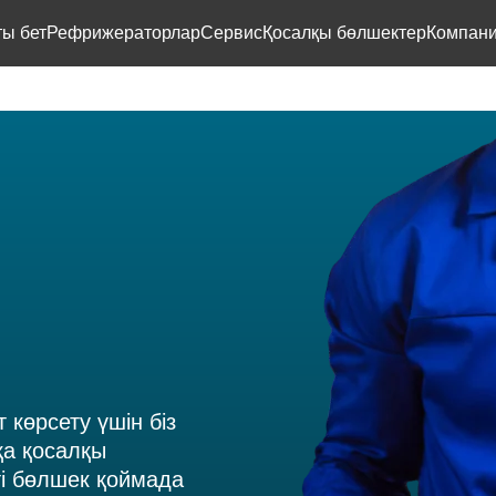
ты бет
Рефрижераторлар
Сервис
Қосалқы бөлшектер
Компани
т көрсету үшін біз
қа қосалқы
ті бөлшек қоймада