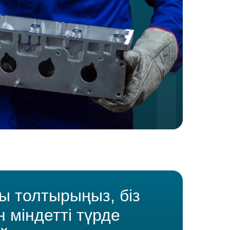
 толтырыңыз, біз
н міндетті түрде