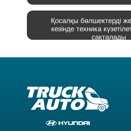
Қосалқы бөлшектерді жет
кезінде техника күзетіле
сақталады