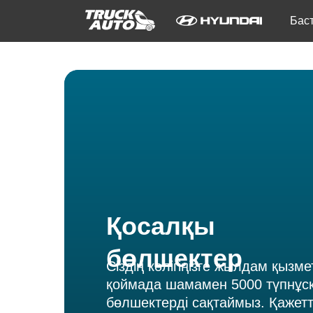
Бас
Қосалқы
бөлшектер
Сіздің көлігіңізге жылдам қызме
қоймада шамамен 5000 түпнұс
бөлшектерді сақтаймыз. Қажет