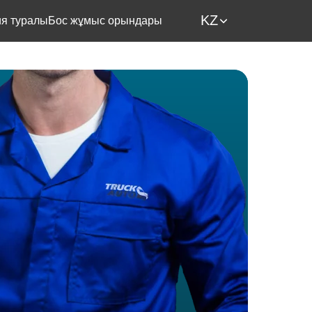
KZ
я туралы
Бос жұмыс орындары