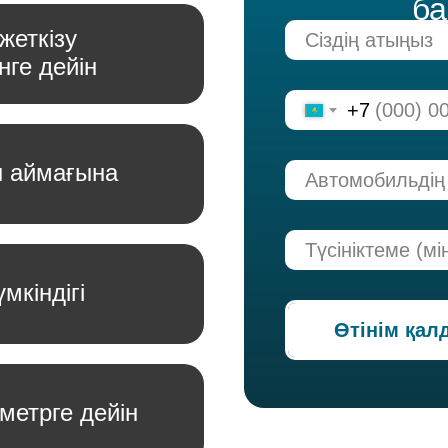
б
жеткізу
нге дейін
+7
н аймағына
мкіндігі
Өтінім қа
ометрге дейін