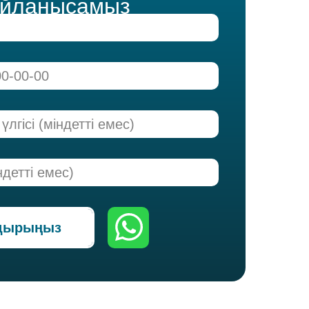
айланысамыз
лдырыңыз