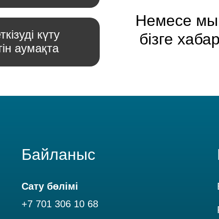
Немесе мы
кізуді күту
бізге хаба
тін аумақта
Байланыс
Сату бөлімі
+7 701 306 10 68