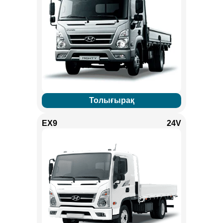
Толығырақ
EX9
24V