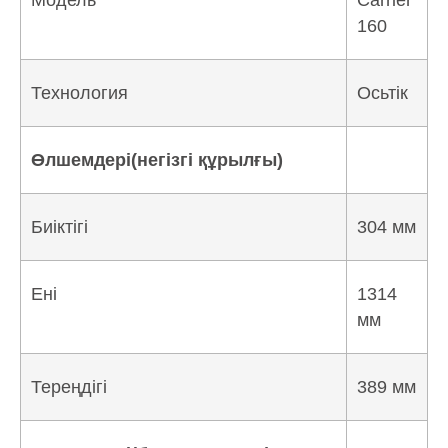
Модель
Carrier
160
Технология
Осьтік
Өлшемдері(негізгі құрылғы)
Биіктігі
304 мм
Ені
1314
мм
Тереңдігі
389 мм