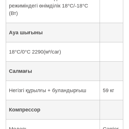
режиміндегі өнімділік 18°C/-18°C
(Вт)
Ауа шығыны
18°C/0°C 2290(м³/сағ)
Салмағы
Негізгі құрылғы + буландырғыш
59 кг
Компрессор