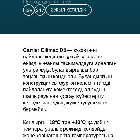
Орнату құнына кіреді
Carrier Citimax D5
— кузовтағы
пайдалы кеңістікті ұлғайтуға және
өнімді ыңғайлы тасымалдауға арналған
ультра жұқа буландырғышы бар
тоңазытқыш қондырғы. Буландырғыш
конструкциясы фургон көлемін тиімді
пайдалануға көмектеседі, ал судың
шашырауынан қорғау жүйесі еріту
кезінде ылғалдың жүкке түсуіне жол
бермейді.
Қондырғы
-18°C-тан +10°C-қа
дейінгі
температуралық режимді қолдайды
және қоршаған орта температурасына