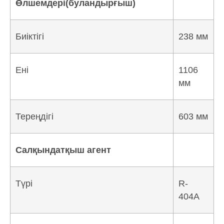
Өлшемдері(буландырғыш)
Биіктігі
238 мм
Ені
1106
мм
Тереңдігі
603 мм
Салқындатқыш агент
Түрі
R-
404A