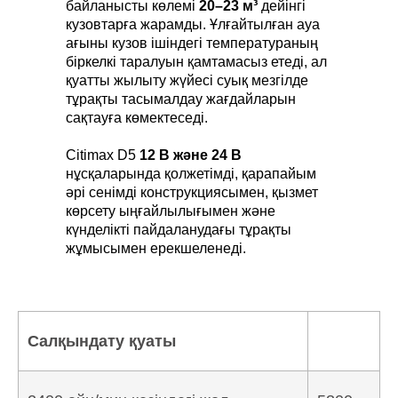
байланысты көлемі
20–23 м³
дейінгі
кузовтарға жарамды. Ұлғайтылған ауа
ағыны кузов ішіндегі температураның
біркелкі таралуын қамтамасыз етеді, ал
қуатты жылыту жүйесі суық мезгілде
тұрақты тасымалдау жағдайларын
сақтауға көмектеседі.
Citimax D5
12 В және 24 В
нұсқаларында қолжетімді, қарапайым
әрі сенімді конструкциясымен, қызмет
көрсету ыңғайлылығымен және
күнделікті пайдаланудағы тұрақты
жұмысымен ерекшеленеді.
Салқындату қуаты