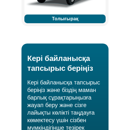
Толығырақ
Кері байланысқа
тапсырыс беріңіз
Кері байланысқа тапсырыс
беріңіз және біздің маман
барлық сұрақтарыңызға
жауап беру және сізге
лайықты көлікті таңдауға
көмектесу үшін сізбен
мүмкіндігінше тезірек