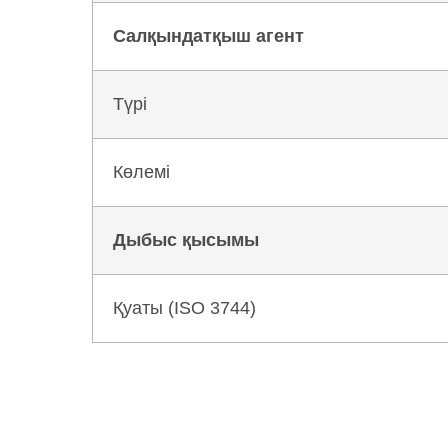
Салқындатқыш агент
Түрі
Көлемі
Дыбыс қысымы
Қуаты (ISO 3744)