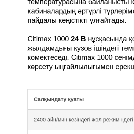
температурасына байланысты 
кабиналардың әртүрлі түрлерім
пайдалы кеңістікті ұлғайтады.
Citimax 1000
24 В
нұсқасында қо
жылдамдығы кузов ішіндегі тем
көмектеседі. Citimax 1000 сен
көрсету ыңғайлылығымен ерекш
Салқындату қуаты
2400 айн/мин кезіндегі жол режиміндегі 