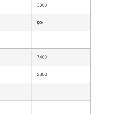
3800
қ/ж
7400
3800