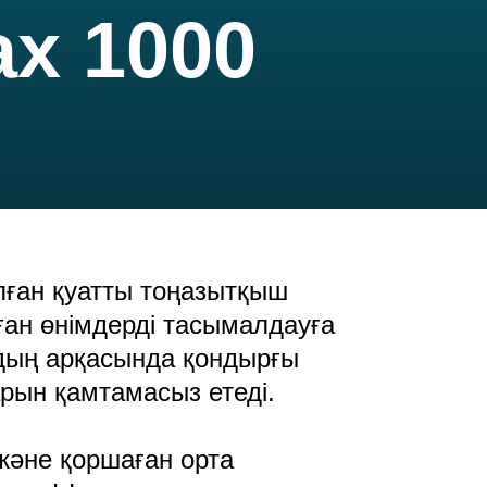
ax 1000
лған қуатты тоңазытқыш
ған өнімдерді тасымалдауға
дың арқасында қондырғы
рын қамтамасыз етеді.
және қоршаған орта