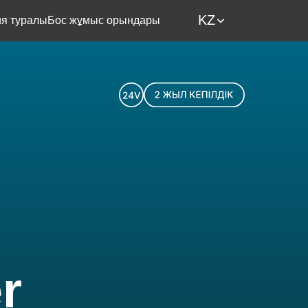
KZ
я туралы
Бос жұмыс орындары
r