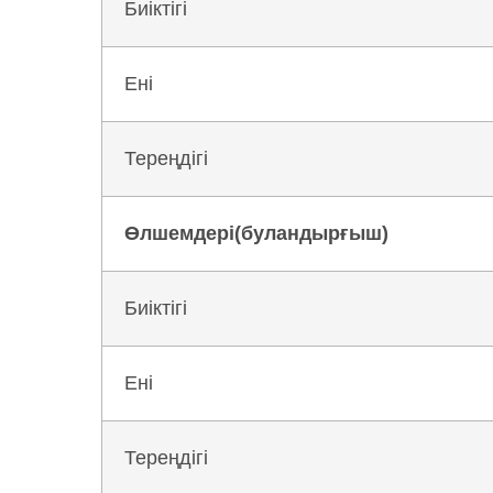
Биіктігі
Ені
Тереңдігі
Өлшемдері(буландырғыш)
Биіктігі
Ені
Тереңдігі