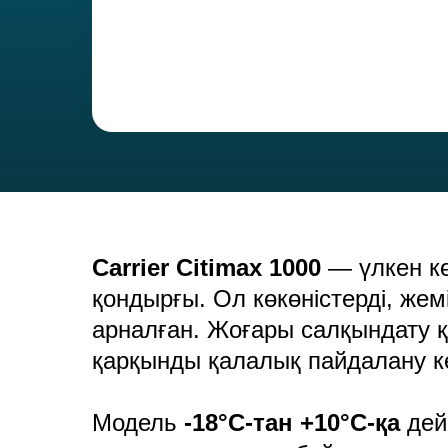
Carrier Citimax 1000
— үлкен кө
қондырғы. Ол көкөністерді, же
арналған. Жоғары салқындату 
қарқынды қалалық пайдалану к
Модель
-18°C-тан +10°C-қа
дей