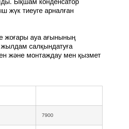
амды. Ықшам конденсатор
ыш жүк тиеуге арналған
не жоғары ауа ағынының
і жылдам салқындатуға
мен және монтаждау мен қызмет
7900