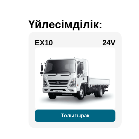
Үйлесімділік:
EX10
24V
Толығырақ