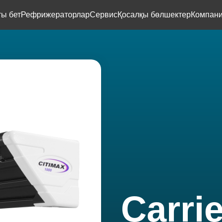
ты бет
Рефрижераторлар
Сервис
Қосалқы бөлшектер
Компани
Carrie