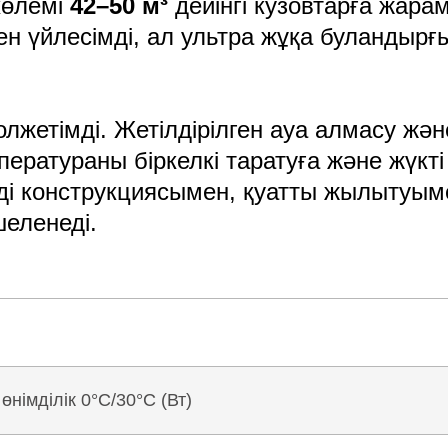
көлемі
42–50 м³
дейінгі кузовтарға жар
ен үйлесімді, ал ультра жұқа буландырғ
лжетімді. Жетілдірілген ауа алмасу жә
ператураны біркелкі таратуға және жүкт
імді конструкциясымен, қуатты жылытуы
еленеді.
өнімділік 0°C/30°C (Вт)