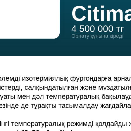
Citim
4 500 000 тг
Орнату құнына кіреді
лемді изотермиялық фургондарға арна
містерді, салқындатылған және мұздатыл
қуаты мен дәл температуралық бақылау
езінде де тұрақты тасымалдау жағдайла
інгі температуралық режимді қолдайды 