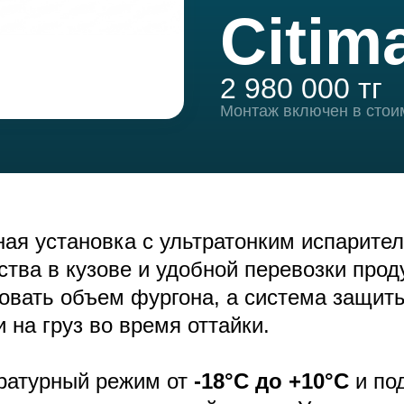
Citim
2 980 000 тг
Монтаж включен в стои
я установка с ультратонким испарител
ства в кузове и удобной перевозки прод
овать объем фургона, а система защит
 на груз во время оттайки.
ратурный режим от
-18°C до +10°C
и по