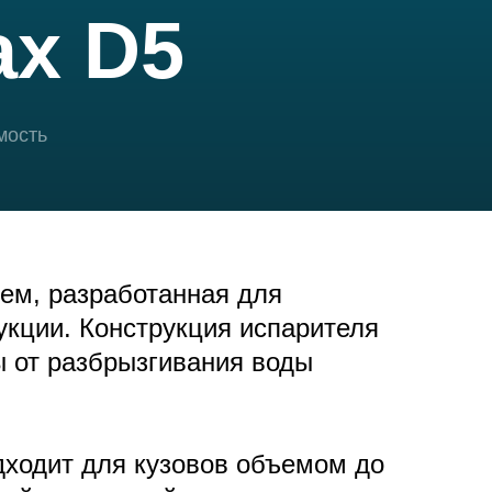
ax D5
мость
ем, разработанная для
укции. Конструкция испарителя
ы от разбрызгивания воды
дходит для кузовов объемом до