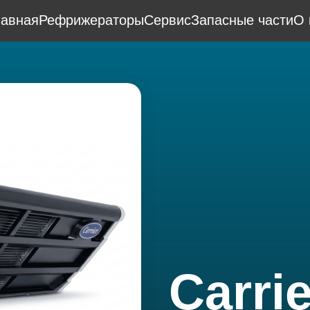
лавная
Рефрижераторы
Сервис
Запасные части
О 
Carrie