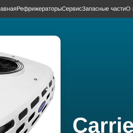
лавная
Рефрижераторы
Сервис
Запасные части
О 
Carrie